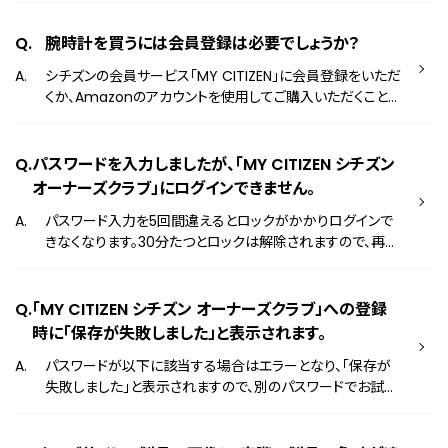
ださい。 2. スマートフォンの設定において、腕時計専用アプリ
ら
が「通知へのアクセス」を許可されているかご確認ください。
腕時計を買うには会員登録は必要でしょうか？
設定例 ・設定＞時計専用アプリ＞通知へのアクセスを許可
シチズンの会員サービス「MY CITIZEN」に会員登録をいただ
する ・「通知センター」や「バナー」での通知をオンにする 3.
くか、Amazonのアカウントを使用してご購入いただくことも
スマートフォンの設定において、通知させたいアプリ（メール
可能です。
など）の通知設定がONになっているかご確認ください。 設定
例 ・設定＞通知させたいアプリ（電話アプリ、メールアプリな
パスワードを入力しましたが、「MY CITIZEN シチズン
ど）＞通知へのアクセスを許可する ・「通知センター」や「バナ
ー」での通知をオンにする 上記を試してもペアリングが出
オーナーズクラブ」にログインできません。
来ない場合、スマートフォンの設定が正しくない場合もござ
パスワード入力を5回間違えるとロックがかかりログインで
います。 以下のサイトをご確認ください。 スマートウオッチ
きなくなります。30分たつとロックは解除されますので、再度
上手な使いかた ＊操作方法の詳細は製品ごとに異なる
パスワードを入力しログインしてください。 ＊ロック時はパス
ため取扱説明書をご覧ください。 取扱説明書はこちら
ワードのリセットもできません。
「MY CITIZEN シチズン オーナーズクラブ」への登録
時に「保存が失敗しました」と表示されます。
パスワードが以下に該当する場合はエラーとなり、「保存が
失敗しました」と表示されますので、別のパスワードでお試し
ください。 ・生年月日 ・「1111や1234」などの他人にわかりやす
い番号