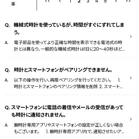
1
2
最初
3
前
4
5
事
機械式時計を使っているが、時間がすぐにずれてしま
う。
電子部品を使ってより正確な時間を表示できる電池式の時
計とは異なり、一般的な機械式時計は1日に20～40秒ほど
ずれてしまいます。 機械式時計は、時計の周囲の温度や、重
力など様々な影響を受けやすいため、使い方によっても精度
がずれてしまいます。 仕様は製品ごとに異なるため取扱説明
時計とスマートフォンがペアリングできません。
書をご覧ください。 機械式時計の基礎知識 取扱説明書はこ
以下の操作を行い、再度ペアリングを行ってください。 1.
ちら
時計とスマートフォンのペアリング情報を削除 2. スマートフ
ォンのBluetooth設定をオフにする 3. スマートフォンの
Bluetooth設定を再びオンにする 4. 時計専用アプリを起動
する 5. すべてのポップアップに対して「許可」を選択する 6.
スマートフォンに電話の着信やメールの受信があって
時計とスマートフォンをペアリングする 上記を試してもペ
も時計に通知されません。
アリングが出来ない場合、スマートフォンの設定が正しくない
腕時計専用アプリやスマートフォンの設定が正しくない場合
場合もございます。 以下のサイトをご確認ください。 スマート
もございます。 1. 腕時計専用アプリ内で、通知させたいア
ウオッチ 上手な使いかた ＊操作方法の詳細は製品ごと
プリ（メールなど）の通知設定がONになっているかご確認く
に異なるため取扱説明書をご覧ください。 取扱説明書はこち