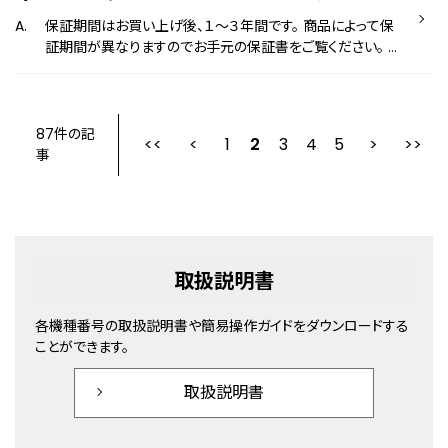
保証期間はお買い上げ後、１～３年間です。 商品によって保
証期間が異なりますのでお手元の保証書をご覧ください。 正
常なご使用で、保証期間内に万一、故障や不具合が生じた場
合には、保証書に従い無償で修理/調整させていただきます。
詳しくは以下のページをご確認ください。 保証について
※対象製品をご登録いただくことで、保証期間の延長や電子
87件の記
1
2
最初
3
前
4
5
保証書の発行などの特典をご利用いただける会員制サービ
事
スをご用意しております。詳しくは以下のページをご確認くだ
さい。 シチズンの会員制サービスについて
取扱説明書
各機種番号の取扱説明書や簡易操作ガイドをダウンロードする
ことができます。
取扱説明書