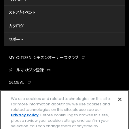
ストア/イベント
カタログ
サポート
MY CITIZEN シチズンオーナーズクラブ
メールマガジン登録
GLOBAL
facebook
instagram
twitter
yout
We use cookies and related technologies on this site.
For more information about how we use cookies and
related technologies on this site, please see our
Privacy Policy
. Before continuing to browse this site,
please review your cookie settings and confirm your
企業情報
ご利用規約
selection. You can change them at any time by