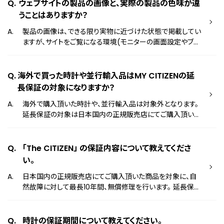
ウェブサイトの製品の画像と、実際の製品の色味が違
うことはありますか？
製品の画像は、できる限り実物に近づけた状態で掲載してい
ますが、サイトをご覧になる環境(モニターの画面設定やブラ
ウザ等)により、色の見え方が実際の製品と異なる場合がご
ざいます。 また、天然素材や特定の合成素材を使用した製品
は、色味や風合いなどに個体差が見られることがございま
海外で買った時計や並行輸入品はMY CITIZENの延
す。
長保証の対象になりますか？
海外で購入頂いた時計や、並行輸入品は対象外となります。
延長保証の対象は日本国内の正規販売店にてご購入頂いた
製品が対象となります。 詳しくは以下のサイトをご確認くだ
さい。 シチズンの会員制サービスについて
「The CITIZEN」 の保証内容について教えてくださ
い。
日本国内の正規販売店にてご購入頂いた商品を対象に、自
然故障に対して最長10年間、無償修理を行います。 延長保証
の他に「無償定期点検」などのサービスもございますので、詳
しくは以下のページをご確認ください。 「The CITIZEN」のア
フターサービスについて
時計の保証期間について教えてください。