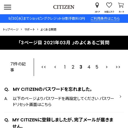
ストア
お気に入り
カート
9/30(水)までショッピングクレジット分割手数料０円
ご利用条件はこちら
トップページ
サポート
よくある質問
「3ページ目 2021年03月 」のよくあるご質問
71件の記
1
2
最初
3
前
4
5
事
MY CITIZENのパスワードを忘れました。
以下のページよりパスワードを再設定してください パスワー
ドリセット画面はこちら
MY CITIZENに登録しましたが、完了メールが届きま
せん。