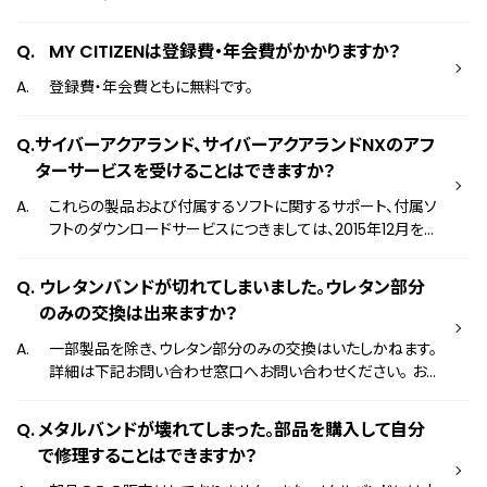
能です。
MY CITIZENは登録費・年会費がかかりますか？
登録費・年会費ともに無料です。
サイバーアクアランド、サイバーアクアランドNXのアフ
ターサービスを受けることはできますか？
これらの製品および付属するソフトに関するサポート、付属ソ
フトのダウンロードサービスにつきましては、2015年12月をも
ちまして終了とさせて頂いております。 お客様にはご不便を
おかけ致しますが、ご理解賜りますようお願い申し上げます。
ウレタンバンドが切れてしまいました。ウレタン部分
あわせまして、ユーザー登録にまつわる全ての個人情報につ
のみの交換は出来ますか？
きましては、弊社が責任を持って消去致します。
一部製品を除き、ウレタン部分のみの交換はいたしかねます。
詳細は下記お問い合わせ窓口へお問い合わせください。 お
問い合わせ窓口はこちら
メタルバンドが壊れてしまった。部品を購入して自分
で修理することはできますか？