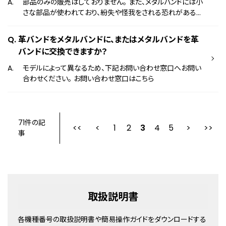
部品のみの販売はしておりません。 また、メタルバンドには小
さな部品が使われており、紛失や怪我をされる恐れがあるた
め、お客様自身での修理はお薦めしておりません。 時計を購
入された時計店、または下記よりお申込みください。 修理の
革バンドをメタルバンドに、またはメタルバンドを革
申し込み方法
バンドに交換できますか？
モデルによって異なるため、下記お問い合わせ窓口へお問い
合わせください。 お問い合わせ窓口はこちら
71件の記
1
2
最初
3
前
4
5
事
取扱説明書
各機種番号の取扱説明書や簡易操作ガイドをダウンロードする