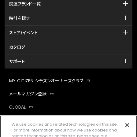
関連ブランド一覧
時計を探す
ストア/イベント
カタログ
サポート
MY CITIZEN シチズンオーナーズクラブ
メールマガジン登録
GLOBAL
facebook
instagram
twitter
yout
We use cookies and related technologies on this site.
For more information about how we use cookies and
related technologies on this site, please see our