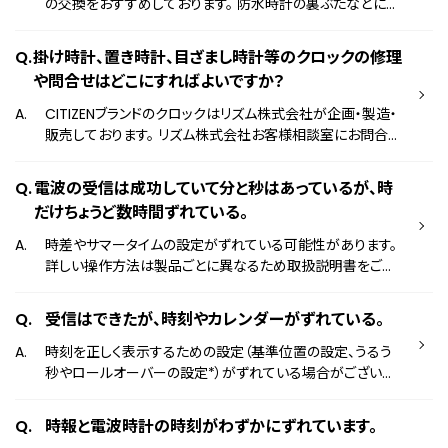
わせ窓口よりお問い合わせください。 お問い合わせ窓口はこ
の交換をおすすめしております。 防水時計の裏ぶたなどに使
ちら
用されているパッキンは、外部からの水分やゴミなどの侵入
を防ぎ、時計の機能を保護しています。 これらのパッキングは
掛け時計、置き時計、目ざまし時計等のクロックの修理
汗や水分の影響を受けると劣化してしまい、防水性能を保て
や問合せはどこにすればよいですか？
なくなってしまいます。 なお、パッキングの交換はお客様ご自
身で行うことが難しい場合がございますので、お買い上げ店、
CITIZENブランドのクロックはリズム株式会社が企画・製造・
または以下のお問い合わせ窓口よりお問い合わせください。
販売しております。 リズム株式会社お客様相談室にお問合せ
お問い合わせ窓口はこちら ※弊社の修理/点検では、電
ください。 リズム株式会社お客様相談室 ※リズム株式会社
池交換が必要な時計の電池交換時にパッキングの交換も行
はCITIZENブランドライセンス商品の掛け時計、置き時計、め
電波の受信は成功していて分と秒はあっているが、時
っております。
ざまし時計を企画・製造・販売しています。
だけちょうど数時間ずれている。
時差やサマータイムの設定がずれている可能性があります。
詳しい操作方法は製品ごとに異なるため取扱説明書をご覧
ください。 取扱説明書
受信はできたが、時刻やカレンダーがずれている。
時刻を正しく表示するための設定（基準位置の設定、うるう
秒やロールオーバーの設定*）がずれている場合がございま
す。 この設定がずれてしまっている場合、電波を受信した後
も、表示する時刻やカレンダーがずれてしまう場合がござい
時報と電波時計の時刻がわずかにずれています。
ます。 なお、基準位置やロールオーバーの設定方法は製品に