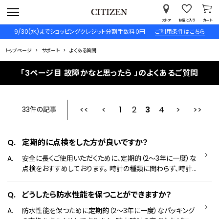
ストア
お気に入り
カート
9/30(水)までショッピングクレジット分割手数料０円
ご利用条件はこちら
トップページ
サポート
よくある質問
「3ページ目 故障かなと思ったら 」のよくあるご質問
1
2
最初
3
前
4
33件の記事
定期的に点検をした方が良いですか？
安全に長くご使用いただくために、定期的（2～3年に一度）な
点検をおすすめしております。 時計の種類に関わらず、時計
内部の部品の磨耗や汚れ、油切れが発生しますと正常に稼
動しなくなる場合がございます。 また、防水性能を維持する
どうしたら防水性能を保つことができますか？
ためには定期的（2～3年に一度）なパッキングの交換が必要
です。 点検のご依頼はお買い上げ店、または以下のお問い合
防水性能を保つために定期的（2～3年に一度）なパッキング