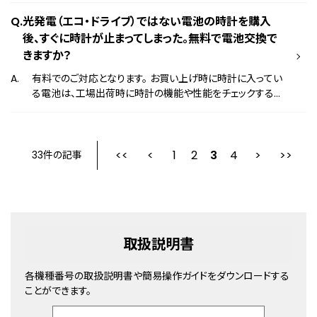
書はこちら
光発電（エコ・ドライブ）ではない電池の時計を購入
後、すぐに時計が止まってしまった。無料で電池交換で
きますか？
有料でのご対応となります。 お買い上げ時に時計に入ってい
る電池は、工場出荷時に時計の機能や性能をチェックする為
に組み込まれたモニター電池です。 お客様がお買い上げに
なるまでの間に電池が消耗しており、仕様の電池寿命よりも
早く時計が止まってしまう場合がございます。
1
2
最初
3
前
4
33件の記事
取扱説明書
各機種番号の取扱説明書や簡易操作ガイドをダウンロードする
ことができます。