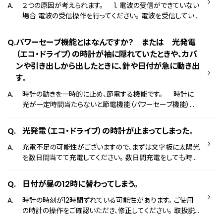
よって異なるため、詳しくは取扱説明書をご確認ください。 取
２つの原因が考えられます。 1. 電波の受信ができていない
扱説明書はこちら ※うるう秒やロールオーバーの設定は
場合 電波の受信操作を行ってください。 電波を受信してい
衛星電波時計/GPS衛星電波時計のみ。
ないときは、電波受信の機能がない一般的な時計と同じ精
度で時刻を表示するため、正確な時刻からずれてしまう場合
パワーセーブ機能とはなんですか？ または 光発電
がございます。 2. 時刻を正しく表示するための設定がず
（エコ・ドライブ）の時計が袖に隠れていたときや、カバ
れている場合 時刻を正しく表示するための設定（基準位置
ンや引き出しから出したときに、針や日付が急に動き出
の設定）を行ってください。 この設定がずれてしまっている場
す。
合、電波を受信した後も、表示する時刻がずれてしまう場合
がございます。 なお、下記の操作や仕様は製品によって異
時計の動きを一時的に止め、節電する機能です。 時計に
なるため、詳しくは取扱説明書をご確認ください。 ・電波
光が一定時間当たらないと節電機能（パワーセーブ機能）が
が受信できているかの確認方法 ・電波の受信方法 ・電波を
働き、時計の針や日付が止まります。 時計に光が当たると節
受信していないときの精度 ・基準位置の設定方法 取扱説明
電機能が解除され、再び針や日付が動き出します。 そのた
書はこちら
光発電（エコ・ドライブ）の時計が止まってしまった。
め、時計が袖に隠れていたときや、カバンや引き出しから出し
たときに、針や日付が急に動き出すことがあります。
充電不足の可能性がございますので、まずは文字板に太陽光
を数日間当てて充電してください。 数日間充電をしても時計
が動かない場合、恐れ入りますが、下記お問い合わせ窓口へ
お問い合わせください。 お問い合わせ窓口はこちら ※冬
日付が昼の12時に替わってしまう。
は長袖で時計が隠れてしまうため、太陽光が当たりにくくな
ります。日照時間も短いため、夏よりも太陽光に当てることを
時計の時刻が12時間ずれている可能性があります。 ご使用
心がけてください。 ※充電が完了する時間は製品によって異
の時計の操作をご確認いただき、修正してください。 取扱説
なります。詳しくは取扱説明書をご確認ください。 取扱説明
明書はこちら