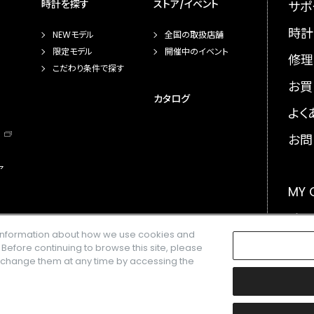
時計を探す
ストア/イベント
サポ
時計
NEWモデル
全国の取扱店舗
限定モデル
開催中のイベント
修理
こだわり条件で探す
お買
カタログ
よく
お問
ア
MY
メー
e information about how we use cookies and
GLO
. Before continuing to browse this site, please
n change them at any time by accessing the
楽天株式会社の登録商標です。