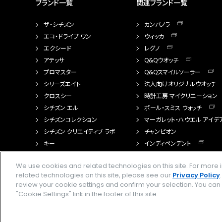
ブランド一覧
関連ブランド一覧
ザ・シチズン
カンパノラ
エコ・ドライブ ワン
ウィッカ
エクシード
レグノ
アテッサ
Q&Qウオッチ
プロマスター
Q&Qスマイルソーラー
シリーズエイト
法人向けオリジナルウオッチ
クロスシー
時計工房 マイクリエーション
シチズン エル
ポール・スミス ウォッチ
シチズンコレクション
マーガレット・ハウエル アイデ
シチズン クリエイティブ ラボ
チャンピオン
キー
インディペンデント
FTS（カスタマイズ腕時計）
We use cookies and related technologies on this site. For mor
related technologies on this site, please see our
Privacy Policy
review your cookie settings and confirm your selection. You ca
"Cookie Settings" link in the footer of this site.
Amazon PayはAmazon.com, Inc.またはその関連会社の商標です。楽天ペイは