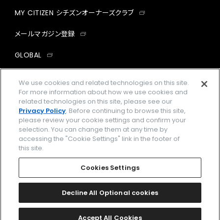
MY CITIZEN シチズンオーナーズクラブ
メールマガジン登録
GLOBAL
facebook
instagram
twitter
yout
We use cookies and related technologies on this site.
For more information about how we use cookies and
related technologies on this site, please see our
Privacy Policy
. Before continuing to browse this site,
please review your cookie settings and confirm your
企業情報
ご利用規約
selection. You can change them at any time by
accessing the "Cookie Settings" link in the footer of
プライバシーポリシー
Cookies Settings
this site.
特定商取引法に基づく表示
Cookies Settings
Amazon PayはAmazon.com, Inc.またはその関連会社の商標です。
楽天ペイは楽天株式会社の登録商標です。
Decline All Optional cookies
©
2026 CITIZEN WATCH CO., LTD.
Accept All Cookies